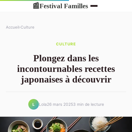
Festival Familles
📰
Accueil
›
Culture
CULTURE
Plongez dans les
incontournables recettes
japonaises à découvrir
Lola
26 mars 2025
3 min de lecture
L