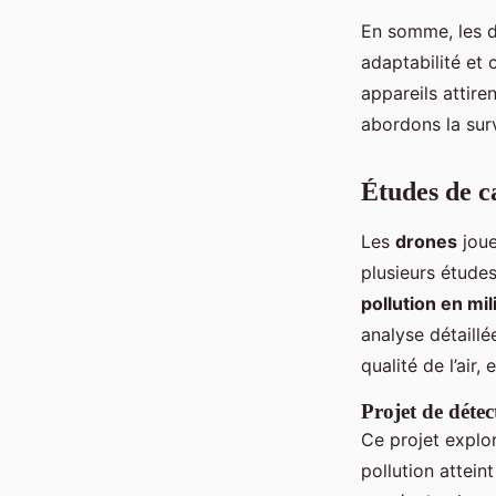
En somme, les dr
adaptabilité et 
appareils attiren
abordons la surv
Études de ca
Les
drones
jouen
plusieurs étude
pollution en mil
analyse détaillé
qualité de l’air
Projet de détec
Ce projet explor
pollution attein