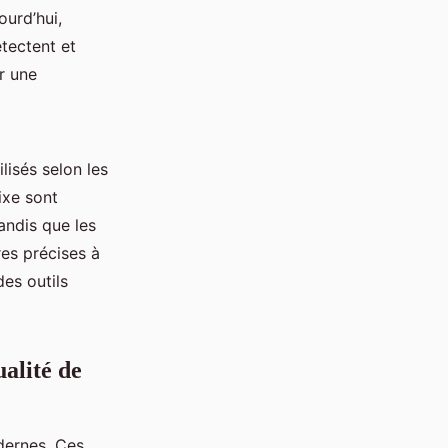
ourd’hui,
tectent et
r une
lisés selon les
ixe sont
andis que les
res précises à
es outils
ualité de
dernes. Ces