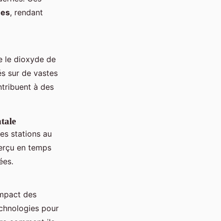
ues
, rendant
e le dioxyde de
vés sur de vastes
ntribuent à des
tale
es stations au
aperçu en temps
ées.
impact des
chnologies pour