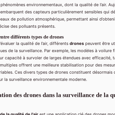
phénomènes environnementaux, dont la qualité de l’air. Auj
 embarquent des capteurs particulièrement sensibles qui dé
veaux de pollution atmosphérique, permettant ainsi d’obteni
écise des polluants présents.
tre différents types de drones
’évaluer la qualité de l’air, différents
drones
peuvent être uti
ues de la surveillance. Par exemple, les modèles à voilure f
ur capacité à survoler de larges étendues avec efficacité, t
multiples offrent une meilleure stabilisation pour des mesu
riables. Ces divers types de drones constituent désormais d
ur la surveillance environnementale moderne.
ation des drones dans la surveillance de la q
de la qualité de l’air
est une application clé des drones mo