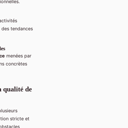
ionnelles.
ctivités
r des tendances
les
ce
menées par
ons concrètes
a qualité de
plusieurs
ion stricte et
 obstacles