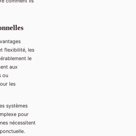
tre comment ils
onnelles
 avantages
flexibilité, les
dérablement le
ment aux
s ou
our les
Les systèmes
complexe pour
rones nécessitent
ponctuelle.