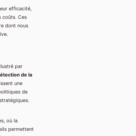
ur efficacité,
s coûts. Ces
ère dont nous
ive.
llustré par
étection de la
issent une
politiques de
stratégiques.
s, où la
eils permettent