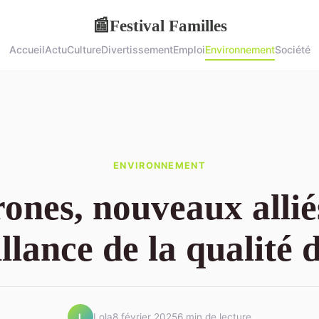
Festival Familles
📰
Accueil
Actu
Culture
Divertissement
Emploi
Environnement
Société
ENVIRONNEMENT
ones, nouveaux allié
llance de la qualité d
Lola
8 février 2025
6 min de lecture
L