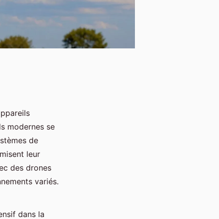
ppareils
ils modernes se
ystèmes de
imisent leur
vec des drones
nnements variés.
nsif dans la